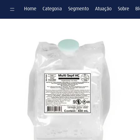
Pular para o conteúdo
Home
Categoria
Segmento
Atuação
Sobre
Bl
Pular para as informações do produto