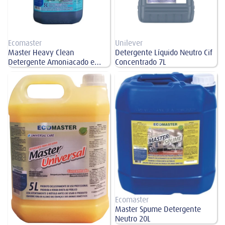
Ecomaster
Unilever
Master Heavy Clean
Detergente Líquido Neutro Cif
Detergente Amoniacado e
Concentrado 7L
Perfumado Concentrado 5L
Master Universal Detergente
Master Spume Detergente Neutro
Neutro Desengraxante 5L
20L
Ecomaster
Master Spume Detergente
Neutro 20L