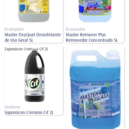
Ecomaster
Ecomaster
Master OxyQuat Desinfetante
Master Remover Plus
de Uso Geral 5L
Removedor Concentrado 5L
Saponáceo Cremoso Cif 2L
Master Glass Detergente Limpa
Vidros 5L
Unilever
Saponáceo Cremoso Cif 2L