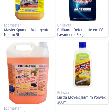
Ecomaster
Unilever
Master Spume - Detergente
Brilhante Detergente em Pó
Neutro 5L
Lavanderia 8 kg
Master Pratiko Detergente Auto
Lustra Móveis Jasmim Polwax
Lavadora 5L
200ml
Polwax
Lustra Móveis Jasmim Polwax
200ml
Ecomaster