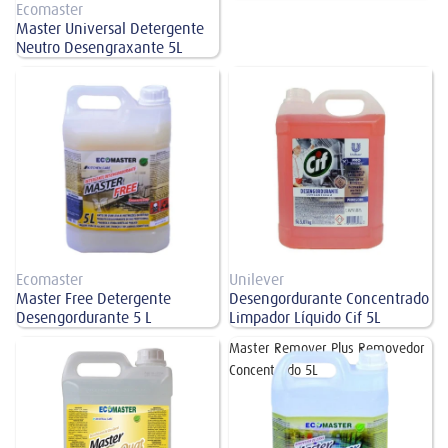
Ecomaster
Master Universal Detergente
Neutro Desengraxante 5L
Master Free Detergente
Desengordurante Concentrado
Desengordurante 5 L
Limpador Líquido Cif 5L
Ecomaster
Unilever
Master Free Detergente
Desengordurante Concentrado
Desengordurante 5 L
Limpador Líquido Cif 5L
Master OxyQuat Desinfetante de
Master Remover Plus Removedor
Uso Geral 5L
Concentrado 5L