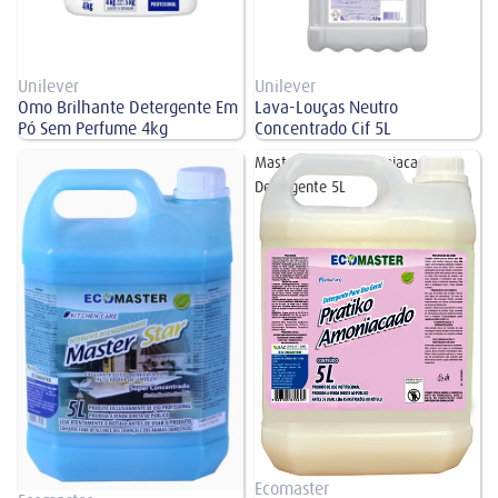
Unilever
Unilever
Omo Brilhante Detergente Em
Lava-Louças Neutro
Pó Sem Perfume 4kg
Concentrado Cif 5L
Master Star Desengordurante
Master Pratiko Amoniacado
Neutro 5L
Detergente 5L
Ecomaster