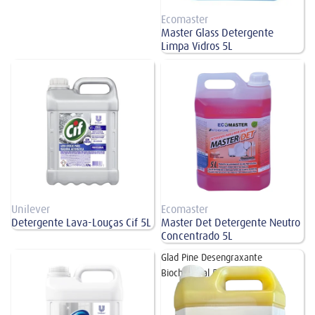
Ecomaster
Master Glass Detergente
Limpa Vidros 5L
Detergente Lava-Louças Cif 5L
Master Det Detergente Neutro
Concentrado 5L
Unilever
Ecomaster
Detergente Lava-Louças Cif 5L
Master Det Detergente Neutro
Concentrado 5L
Cloro Gel Vim 5L
Glad Pine Desengraxante
Biochemical 5L