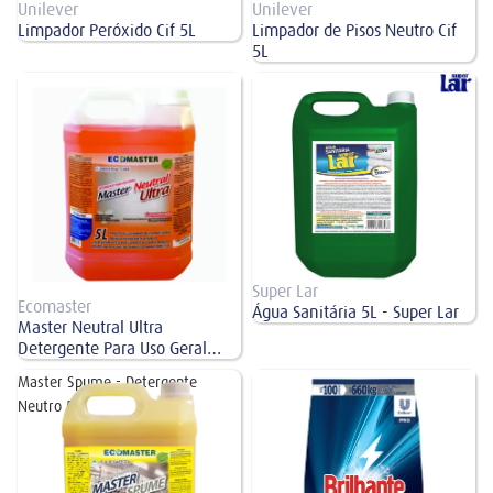
Unilever
Unilever
Limpador Peróxido Cif 5L
Limpador de Pisos Neutro Cif
5L
Master Neutral Ultra Detergente
Água Sanitária 5L - Super Lar
Para Uso Geral Concentrado 5L
Super Lar
Ecomaster
Água Sanitária 5L - Super Lar
Master Neutral Ultra
Detergente Para Uso Geral
Concentrado 5L
Master Spume - Detergente
Brilhante Detergente em Pó
Neutro 5L
Lavanderia 8 kg