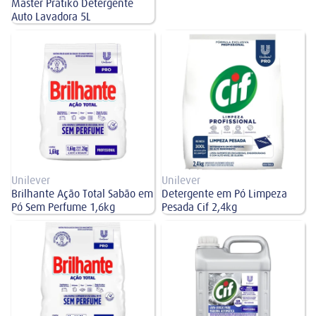
Master Pratiko Detergente
Auto Lavadora 5L
Brilhante Ação Total Sabão em Pó
Detergente em Pó Limpeza Pesada
Sem Perfume 1,6kg
Cif 2,4kg
Unilever
Unilever
Brilhante Ação Total Sabão em
Detergente em Pó Limpeza
Pó Sem Perfume 1,6kg
Pesada Cif 2,4kg
Omo Brilhante Detergente Em Pó
Lava-Louças Neutro Concentrado
Sem Perfume 4kg
Cif 5L