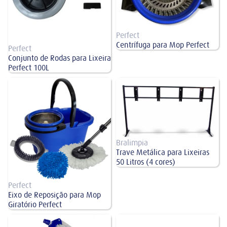
Perfect
Centrífuga para Mop Perfect
Perfect
Conjunto de Rodas para Lixeira
Perfect 100L
Eixo de Reposição para Mop
Trave Metálica para Lixeiras 50
Giratório Perfect
Litros (4 cores)
Bralimpia
Trave Metálica para Lixeiras
50 Litros (4 cores)
Perfect
Eixo de Reposição para Mop
Giratório Perfect
Gatilho para Pulverizador Spray
Cabo de Aluminio Espremedor Tec