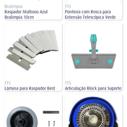
Bralimpia
TTS
Raspador Multiuso Azul
Ponteira com Rosca para
Bralimpia 10cm
Extensão Telescópica Verde
Lâmina para Raspador Best
Articulação Block para Suporte
TTS
TTS
Lâmina para Raspador Best
Articulação Block para Suporte
Conjunto de Rodas para Lixeira
Centrífuga para Mop Perfect
Perfect 100L