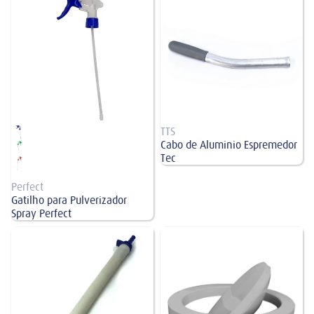
Perfect
TTS
Cabo de Aluminio Espremedor
Tec
Perfect
Gatilho para Pulverizador
Spray Perfect
Selastic em Tubo Translúcido para
Tampa Basculante Meia Lua
Dosadores
Branca Bralimpia