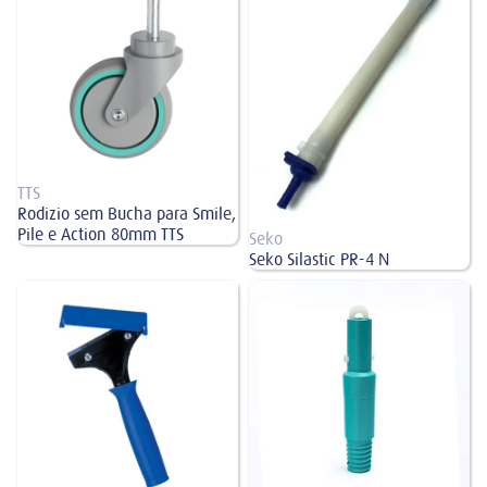
TTS
Rodizio sem Bucha para Smile,
Pile e Action 80mm TTS
Seko
Seko Silastic PR-4 N
Raspador Multiuso Azul Bralimpia
Ponteira com Rosca para Extensão
10cm
Telescópica Verde