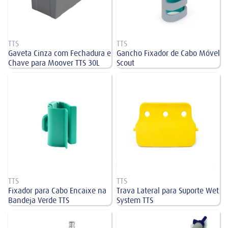
TTS
TTS
Gaveta Cinza com Fechadura e
Gancho Fixador de Cabo Móvel
Chave para Moover TTS 30L
Scout
Fixador para Cabo Encaixe na
Trava Lateral para Suporte Wet
Bandeja Verde TTS
System TTS
TTS
TTS
Fixador para Cabo Encaixe na
Trava Lateral para Suporte Wet
Bandeja Verde TTS
System TTS
Rodizio sem Bucha para Smile, Pile
Seko Silastic PR-4 N
e Action 80mm TTS