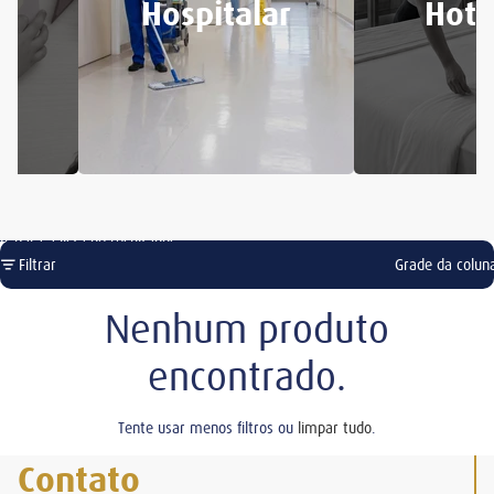
Hospitalar
Hote
Ir para a lista de resultados
Filtrar
Grade da colun
Nenhum produto
encontrado.
Tente usar menos filtros ou
limpar tudo
.
Contato